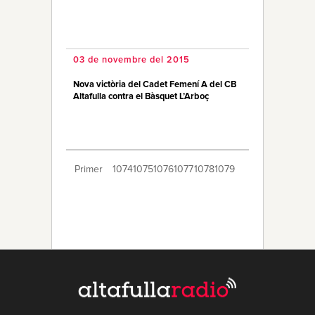
03 de novembre del 2015
Nova victòria del Cadet Femení A del CB
Altafulla contra el Bàsquet L’Arboç
Primer
1074
1075
1076
1077
1078
1079
1080
1081
1082
1083
1084
1085
1086
1087
1088
1089
1090
1091
1092
Últim