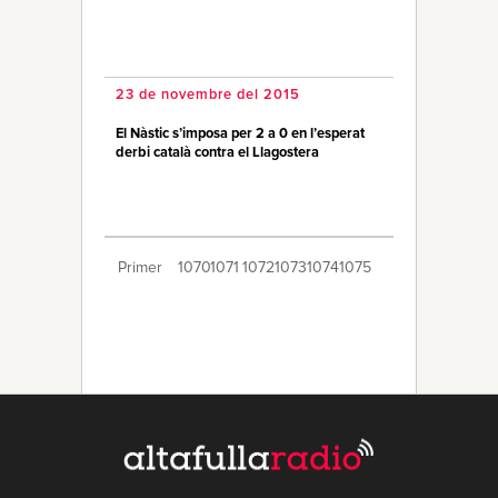
23 de novembre del 2015
El Nàstic s’imposa per 2 a 0 en l’esperat
derbi català contra el Llagostera
Primer
1070
1071
1072
1073
1074
1075
1076
1077
1078
1079
1080
1081
1082
1083
1084
1085
1086
1087
1088
Últim