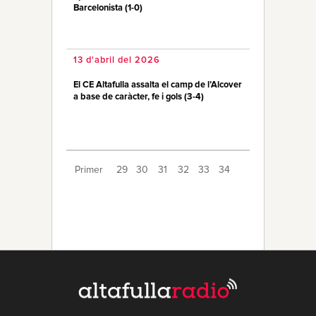
Barcelonista (1-0)
13 d'abril del 2026
El CE Altafulla assalta el camp de l’Alcover
a base de caràcter, fe i gols (3-4)
Primer
29
30
31
32
33
34
35
36
37
38
39
40
41
42
43
44
45
46
47
Últim