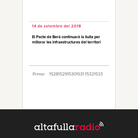
14 de setembre del 2018
El Pacte de Berà continuarà la lluita per
millorar les infraestructures del territori
Primer
1528
1529
1530
1531
1532
1533
1534
1535
1536
1537
1538
1539
1540
1541
1542
1543
1544
1545
1546
Últim