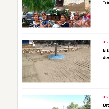
Tri
05
Els
des
05
Últ