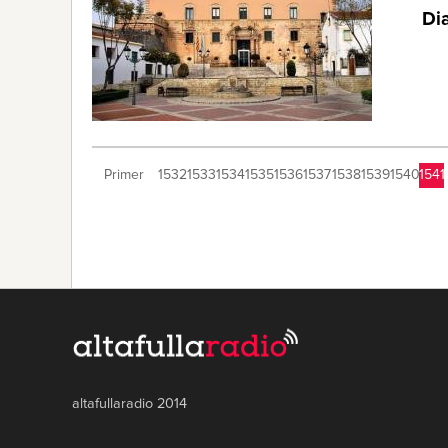
Di
Primer
1532
1533
1534
1535
1536
1537
1538
1539
1540
1541
altafullaradio 2014