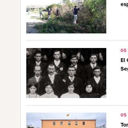
esp
05
El 
Seg
05
Tor