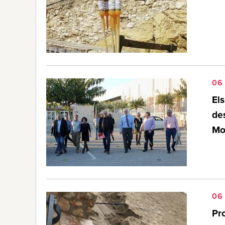
06
El
des
Mo
06
Pro