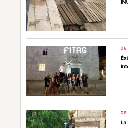
IN
06
Èxi
In
06
La