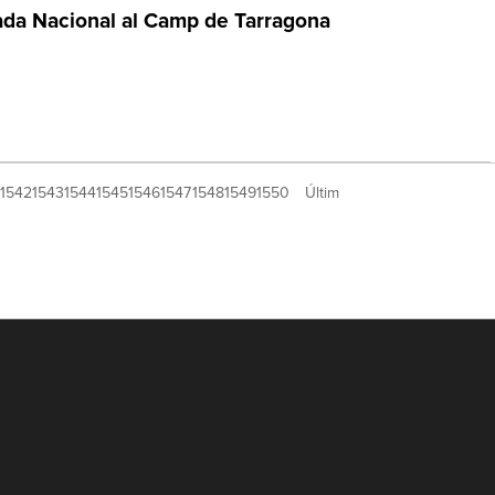
ada Nacional al Camp de Tarragona
1542
1543
1544
1545
1546
1547
1548
1549
1550
Últim