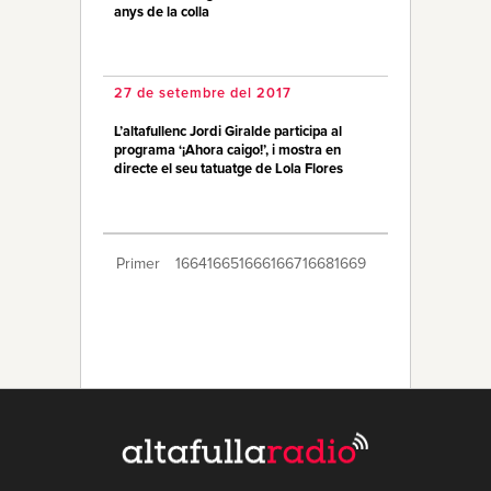
anys de la colla
27 de setembre del 2017
L’altafullenc Jordi Giralde participa al
programa ‘¡Ahora caigo!’, i mostra en
directe el seu tatuatge de Lola Flores
Primer
1664
1665
1666
1667
1668
1669
1670
1671
1672
1673
1674
1675
1676
1677
1678
1679
1680
1681
1682
Últim