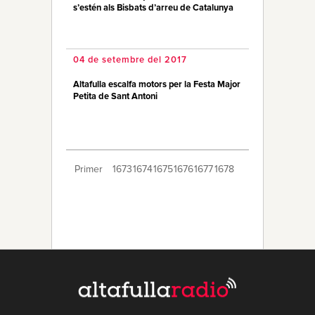
s’estén als Bisbats d’arreu de Catalunya
04 de setembre del 2017
Altafulla escalfa motors per la Festa Major
Petita de Sant Antoni
Primer
1673
1674
1675
1676
1677
1678
1679
1680
1681
1682
1683
1684
1685
1686
1687
1688
1689
1690
1691
Últim