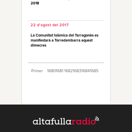
2018
22 d'agost del 2017
La Comunitat Islàmica del Tarragonès es
manifestarà a Torredembarra aquest
dimecres
Primer
1680
1681
1682
1683
1684
1685
1686
1687
1688
1689
1690
1691
1692
1693
1694
1695
1696
1697
1698
Últim