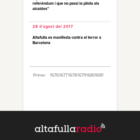
referèndum i que no passi la pilota als
alcaldes”
28 d'agost del 2017
Altafulla es manifesta contra el terror a
Barcelona
Primer
1676
1677
1678
1679
1680
1681
1682
1683
1684
1685
1686
1687
1688
1689
1690
1691
1692
1693
1694
Últim