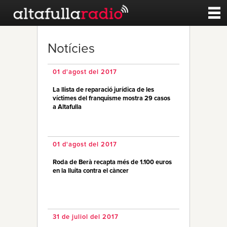
Contacte
Notícies
A la carta
01 d'agost del 2017
La llista de reparació jurídica de les
Esports
víctimes del franquisme mostra 29 casos
a Altafulla
Noticies
01 d'agost del 2017
Qui Som
Roda de Berà recapta més de 1.100 euros
en la lluita contra el càncer
31 de juliol del 2017