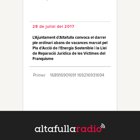
28 de juliol del 2017
L’Ajuntament d’Altafulla convoca el darrer
ple ordinari abans de vacances marcat pel
Pla d’Acció de l’Energia Sostenible i la Llei
de Reparació Jurídica de les Víctimes del
Franquisme
Primer
1689
1690
1691
1692
1693
1694
1695
1696
1697
1698
1699
1700
1701
1702
1703
1704
1705
1706
1707
Últim