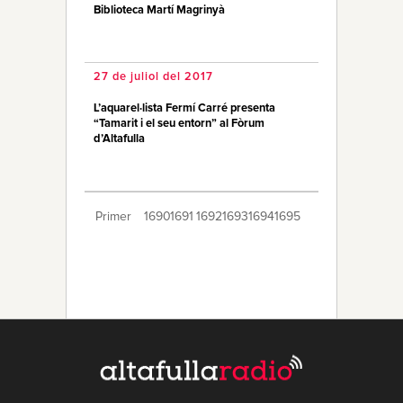
Biblioteca Martí Magrinyà
27 de juliol del 2017
L’aquarel·lista Fermí Carré presenta
“Tamarit i el seu entorn” al Fòrum
d’Altafulla
Primer
1690
1691
1692
1693
1694
1695
1696
1697
1698
1699
1700
1701
1702
1703
1704
1705
1706
1707
1708
Últim