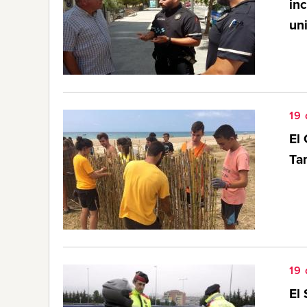
in
un
19 
El 
Tam
19 
El