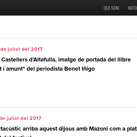
QUI SOM
NOTI
de juliol del 2017
 Castellers d’Altafulla, imatge de portada del llibre
t i amunt" del periodista Benet Iñigo
de juliol del 2017
ltacústic arriba aquest dijous amb Mazoni com a plat