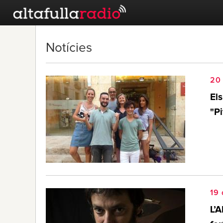
Notícies
20 
Els
"Pi
19 
L’A