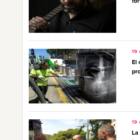
for
19 
El 
pr
19 
La 