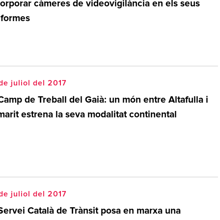
corporar càmeres de videovigilància en els seus
iformes
de juliol del 2017
Camp de Treball del Gaià: un món entre Altafulla i
arit estrena la seva modalitat continental
de juliol del 2017
 Servei Català de Trànsit posa en marxa una