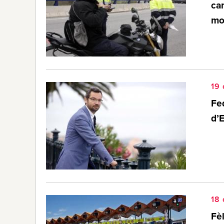
ca
mo
19 
Fe
d’
18 
Fèl