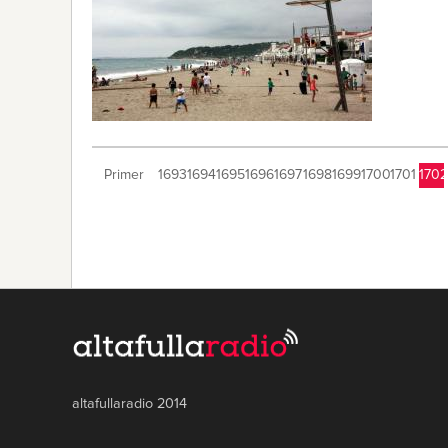
Primer
1693
1694
1695
1696
1697
1698
1699
1700
1701
1702
altafullaradio 2014