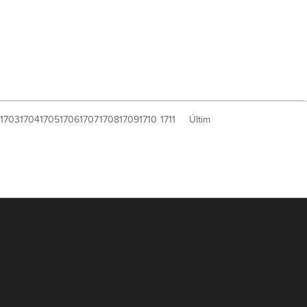
1703
1704
1705
1706
1707
1708
1709
1710
1711
Últim