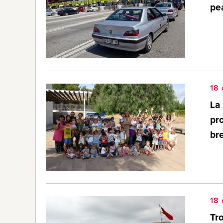
pe
18 
La 
pro
br
18 
Tro