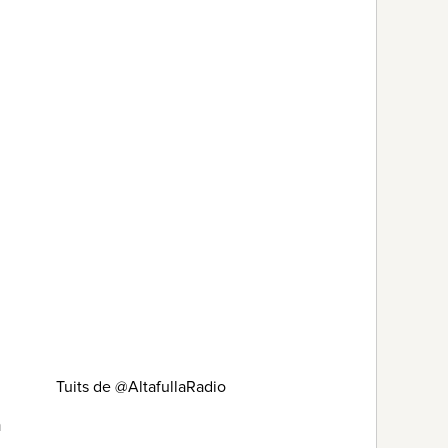
Tuits de @AltafullaRadio
a