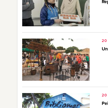
Re
20 
Un 
20 
Pei