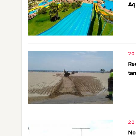
Aq
20 
Re
ta
20 
Nou