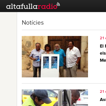
Notícies
21 
El 
el
Mes
21 
Ava