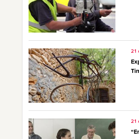
21 
Exp
Ti
21 
“E