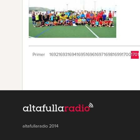
Primer
1692
1693
1694
1695
1696
1697
1698
1699
1700
1701
altafullaradio 2014