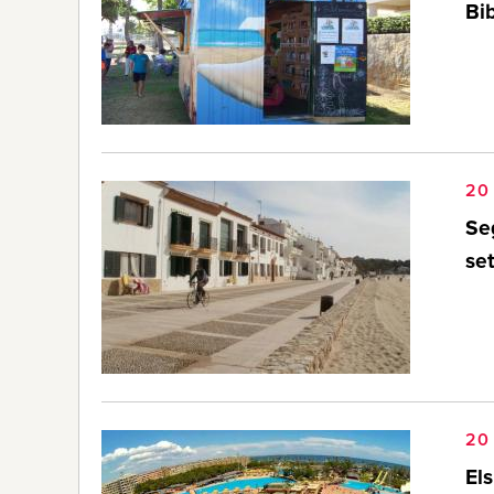
Bib
20 
Se
set
20 
Els