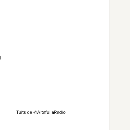
l
Tuits de @AltafullaRadio