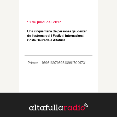
13 de juliol del 2017
Una cinquantena de persones gaudeixen
de l’estrena del I Festival Internacional
Costa Daurada a Altafulla
Primer
1696
1697
1698
1699
1700
1701
1702
1703
1704
1705
1706
1707
1708
1709
1710
1711
1712
1713
1714
Últim