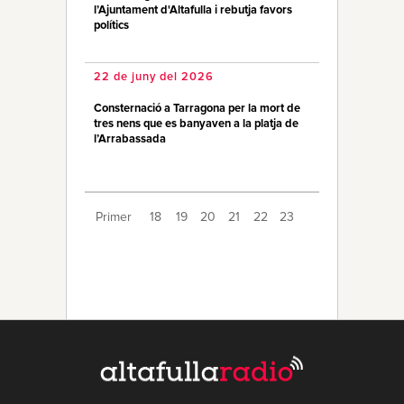
l’Ajuntament d'Altafulla i rebutja favors
polítics
22 de juny del 2026
Consternació a Tarragona per la mort de
tres nens que es banyaven a la platja de
l’Arrabassada
Primer
18
19
20
21
22
23
24
25
26
27
28
29
30
31
32
33
34
35
36
Últim