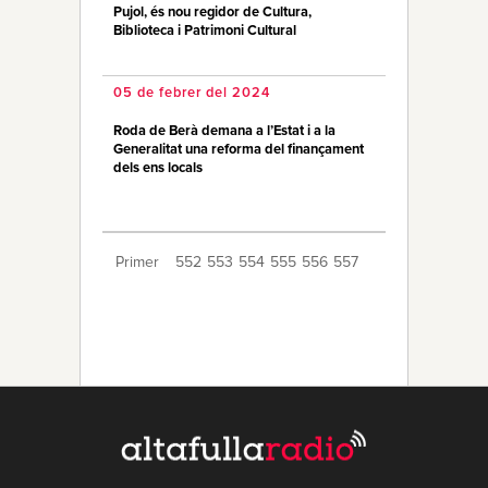
Pujol, és nou regidor de Cultura,
Biblioteca i Patrimoni Cultural
05 de febrer del 2024
Roda de Berà demana a l’Estat i a la
Generalitat una reforma del finançament
dels ens locals
Primer
552
553
554
555
556
557
558
559
560
561
562
563
564
565
566
567
568
569
570
Últim